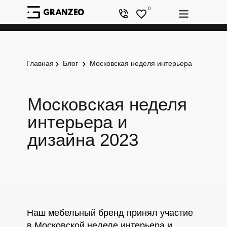
0
Главная
Блог
Московская неделя интерьера
+7 (981) 987-
10-90
КАТАЛОГ
О НАС
КОНСОЛИ
ДИЗАЙНЕРАМ
СТОЛЫ
Московская неделя
интерьера и
дизайна 2023
Наш мебельный бренд принял участие
в Московской неделе интерьера и