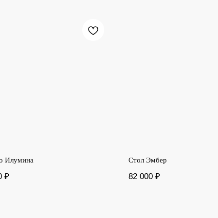
о Илумина
Стол Эмбер
0
₽
82 000
₽